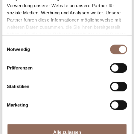
Verwendung unserer Website an unsere Partner für
Plane, wo du übernachtest und isst, was du in jedem
soziale Medien, Werbung und Analysen weiter. Unsere
Winkel des Langhe Monferrato Roero unternehmen
Partner führen diese Informationen möglicherweise mit
willst, mit einem Blick aufs Wetter in Echtzeit.
weiteren Daten zusammen, die Sie ihnen bereitgestellt
haben oder die sie im Rahmen Ihrer Nutzung der Dienste
gesammelt haben.
Einwilligungsauswahl
Notwendig
Präferenzen
Statistiken
Unterkünfte
Essen und
Trinken
Marketing
Alle zulassen