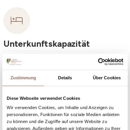
Unterkunftskapazität
Rooms number:
48
Anzahl Badezimmer:
48
Zustimmung
Details
Über Cookies
Beds number:
76
Diese Webseite verwendet Cookies
Wir verwenden Cookies, um Inhalte und Anzeigen zu
personalisieren, Funktionen für soziale Medien anbieten
zu können und die Zugriffe auf unsere Website zu
Dein Urlaub
analysieren. Außerdem geben wir Informationen zu Ihrer