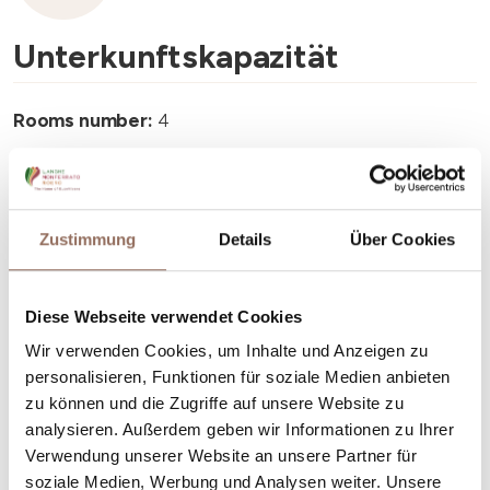
Unterkunftskapazität
Rooms number:
4
Anzahl Badezimmer:
4
Beds number:
8
Zustimmung
Details
Über Cookies
Diese Webseite verwendet Cookies
Wir verwenden Cookies, um Inhalte und Anzeigen zu
Dein Urlaub
personalisieren, Funktionen für soziale Medien anbieten
zu können und die Zugriffe auf unsere Website zu
Plane, wo du übernachtest und isst, was du in jedem
analysieren. Außerdem geben wir Informationen zu Ihrer
Winkel des Langhe Monferrato Roero unternehmen
Verwendung unserer Website an unsere Partner für
willst, mit einem Blick aufs Wetter in Echtzeit.
soziale Medien, Werbung und Analysen weiter. Unsere