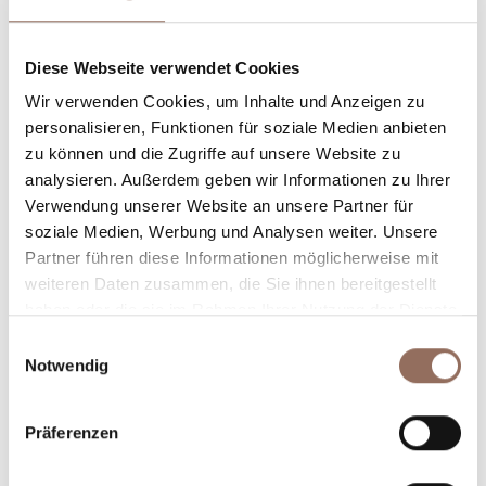
Unterkunftskapazität
Diese Webseite verwendet Cookies
Wir verwenden Cookies, um Inhalte und Anzeigen zu
Rooms number:
3
personalisieren, Funktionen für soziale Medien anbieten
Anzahl Badezimmer:
3
zu können und die Zugriffe auf unsere Website zu
analysieren. Außerdem geben wir Informationen zu Ihrer
Beds number:
6
Verwendung unserer Website an unsere Partner für
soziale Medien, Werbung und Analysen weiter. Unsere
Partner führen diese Informationen möglicherweise mit
weiteren Daten zusammen, die Sie ihnen bereitgestellt
haben oder die sie im Rahmen Ihrer Nutzung der Dienste
gesammelt haben.
Dein Urlaub
Einwilligungsauswahl
Notwendig
Plane, wo du übernachtest und isst, was du in jedem
Präferenzen
Winkel des Langhe Monferrato Roero unternehmen
willst, mit einem Blick aufs Wetter in Echtzeit.