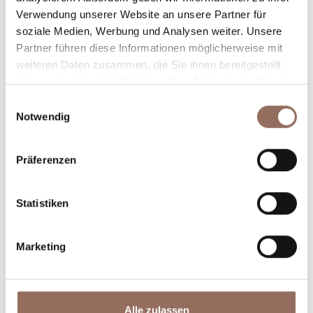
Verwendung unserer Website an unsere Partner für
Plane, wo du übernachtest und isst, was du in jedem
soziale Medien, Werbung und Analysen weiter. Unsere
Winkel des Langhe Monferrato Roero unternehmen
Partner führen diese Informationen möglicherweise mit
willst, mit einem Blick aufs Wetter in Echtzeit.
weiteren Daten zusammen, die Sie ihnen bereitgestellt
haben oder die sie im Rahmen Ihrer Nutzung der Dienste
gesammelt haben.
Einwilligungsauswahl
Notwendig
Präferenzen
Statistiken
Unterkünfte
Essen und
Trinken
Marketing
Alle zulassen