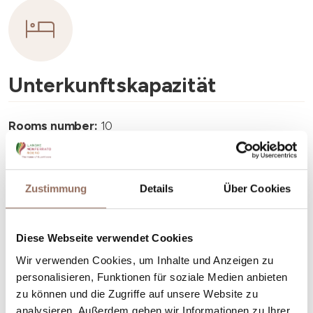
Unterkunftskapazität
Rooms number:
10
Anzahl Wohnungen:
10
Anzahl Badezimmer:
10
Zustimmung
Details
Über Cookies
Beds number:
20
Diese Webseite verwendet Cookies
Wir verwenden Cookies, um Inhalte und Anzeigen zu
personalisieren, Funktionen für soziale Medien anbieten
zu können und die Zugriffe auf unsere Website zu
Dein Urlaub
analysieren. Außerdem geben wir Informationen zu Ihrer