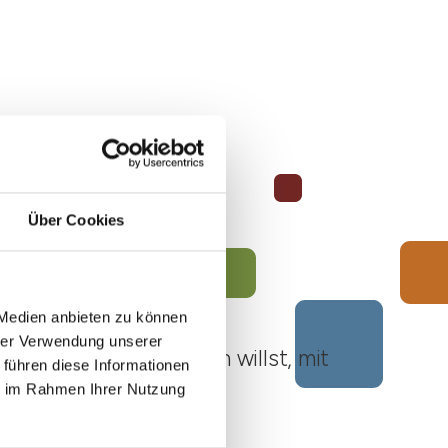
Über Cookies
 Medien anbieten zu können
hrer Verwendung unserer
ato Roero unternehmen willst, mit
 führen diese Informationen
ie im Rahmen Ihrer Nutzung