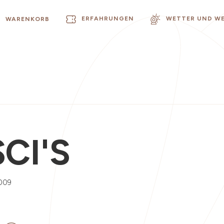
ERFAHRUNGEN
WETTER UND W
WARENKORB
CI'S
009