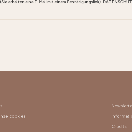
n (Sie erhalten eine E-Mail mit einem Bestätigungslink). DATENS
es
Newslette
enze cookies
Informat
y
Credits