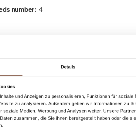
eds number:
4
Details
Dein Urlaub
Cookies
nhalte und Anzeigen zu personalisieren, Funktionen für soziale
Website zu analysieren. Außerdem geben wir Informationen zu I
st, was du in jedem Winkel des Langhe Monferr
r soziale Medien, Werbung und Analysen weiter. Unsere Partner
einem Blick aufs Wetter in Echtzeit.
 Daten zusammen, die Sie ihnen bereitgestellt haben oder die s
n.