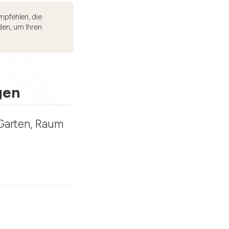
mpfehlen, die
den, um Ihren
gen
 Garten, Raum