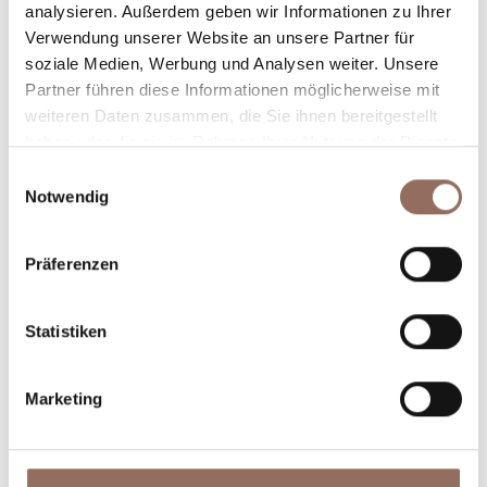
Dein Urlaub
analysieren. Außerdem geben wir Informationen zu Ihrer
Verwendung unserer Website an unsere Partner für
soziale Medien, Werbung und Analysen weiter. Unsere
Plane, wo du übernachtest und isst, was du in jedem
Partner führen diese Informationen möglicherweise mit
Winkel des Langhe Monferrato Roero unternehmen
weiteren Daten zusammen, die Sie ihnen bereitgestellt
willst, mit einem Blick aufs Wetter in Echtzeit.
haben oder die sie im Rahmen Ihrer Nutzung der Dienste
gesammelt haben.
Einwilligungsauswahl
Notwendig
Präferenzen
Statistiken
Unterkünfte
Essen und
Trinken
Marketing