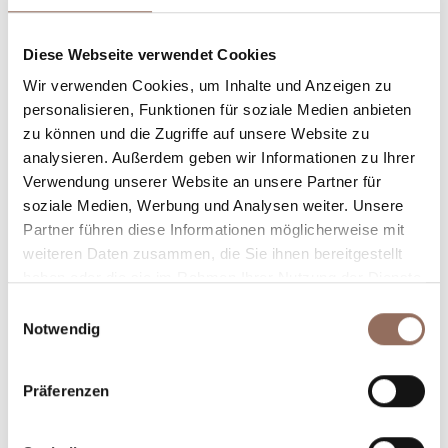
Unterkunftskapazität
Diese Webseite verwendet Cookies
Rooms number:
9
Wir verwenden Cookies, um Inhalte und Anzeigen zu
personalisieren, Funktionen für soziale Medien anbieten
Anzahl Badezimmer:
9
zu können und die Zugriffe auf unsere Website zu
Beds number:
18
analysieren. Außerdem geben wir Informationen zu Ihrer
Verwendung unserer Website an unsere Partner für
soziale Medien, Werbung und Analysen weiter. Unsere
Partner führen diese Informationen möglicherweise mit
weiteren Daten zusammen, die Sie ihnen bereitgestellt
haben oder die sie im Rahmen Ihrer Nutzung der Dienste
Dein Urlaub
gesammelt haben.
Einwilligungsauswahl
Notwendig
Plane, wo du übernachtest und isst, was du in jedem
Winkel des Langhe Monferrato Roero unternehmen
Präferenzen
willst, mit einem Blick aufs Wetter in Echtzeit.