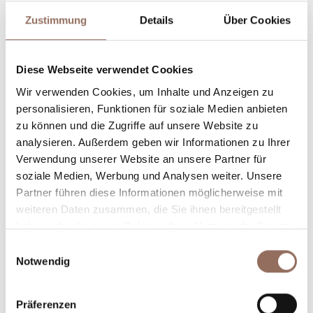
Zustimmung
Details
Über Cookies
Unterkunftskapazität
Diese Webseite verwendet Cookies
Wir verwenden Cookies, um Inhalte und Anzeigen zu
Rooms number:
11
personalisieren, Funktionen für soziale Medien anbieten
Anzahl Wohnungen:
1
zu können und die Zugriffe auf unsere Website zu
analysieren. Außerdem geben wir Informationen zu Ihrer
Anzahl Badezimmer:
11
Verwendung unserer Website an unsere Partner für
Beds number:
25
soziale Medien, Werbung und Analysen weiter. Unsere
Partner führen diese Informationen möglicherweise mit
weiteren Daten zusammen, die Sie ihnen bereitgestellt
haben oder die sie im Rahmen Ihrer Nutzung der Dienste
gesammelt haben.
Einwilligungsauswahl
Notwendig
Dein Urlaub
Präferenzen