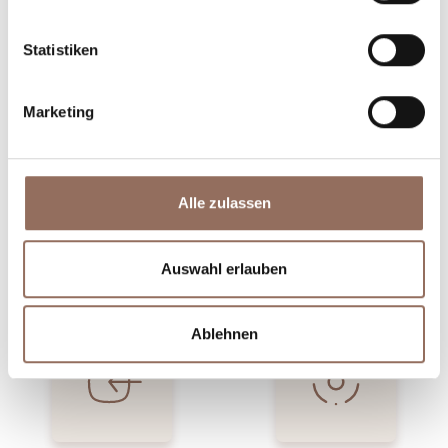
Plane, wo du übernachtest und isst, was du in jedem
Winkel des Langhe Monferrato Roero unternehmen
Statistiken
willst, mit einem Blick aufs Wetter in Echtzeit.
Marketing
Alle zulassen
Unterkünfte
Essen und
Auswahl erlauben
Trinken
Ablehnen