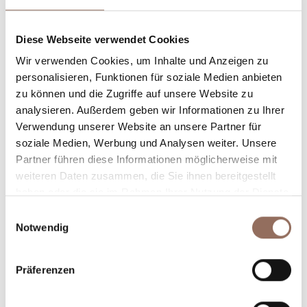
Unterkunftskapazität
Diese Webseite verwendet Cookies
Rooms number:
4
Wir verwenden Cookies, um Inhalte und Anzeigen zu
Anzahl Wohnungen:
4
personalisieren, Funktionen für soziale Medien anbieten
Anzahl Badezimmer:
4
zu können und die Zugriffe auf unsere Website zu
Beds number:
10
analysieren. Außerdem geben wir Informationen zu Ihrer
Verwendung unserer Website an unsere Partner für
soziale Medien, Werbung und Analysen weiter. Unsere
Partner führen diese Informationen möglicherweise mit
weiteren Daten zusammen, die Sie ihnen bereitgestellt
haben oder die sie im Rahmen Ihrer Nutzung der Dienste
gesammelt haben.
Dein Urlaub
Einwilligungsauswahl
Notwendig
Plane, wo du übernachtest und isst, was du in jedem
Winkel des Langhe Monferrato Roero unternehmen
Präferenzen
willst, mit einem Blick aufs Wetter in Echtzeit.