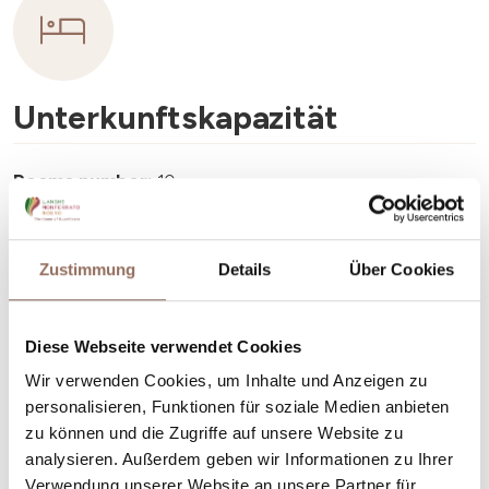
Unterkunftskapazität
Rooms number:
10
Anzahl Badezimmer:
11
Beds number:
20
Zustimmung
Details
Über Cookies
Diese Webseite verwendet Cookies
Wir verwenden Cookies, um Inhalte und Anzeigen zu
personalisieren, Funktionen für soziale Medien anbieten
Dein Urlaub
zu können und die Zugriffe auf unsere Website zu
analysieren. Außerdem geben wir Informationen zu Ihrer
Plane, wo du übernachtest und isst, was du in jedem
Verwendung unserer Website an unsere Partner für