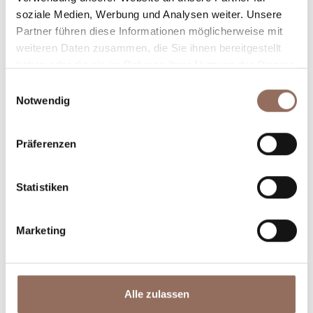
Winkel des Langhe Monferrato Roero unternehmen
soziale Medien, Werbung und Analysen weiter. Unsere
willst, mit einem Blick aufs Wetter in Echtzeit.
Partner führen diese Informationen möglicherweise mit
weiteren Daten zusammen, die Sie ihnen bereitgestellt
haben oder die sie im Rahmen Ihrer Nutzung der Dienste
gesammelt haben.
Einwilligungsauswahl
Notwendig
Präferenzen
Unterkünfte
Essen und
Statistiken
Trinken
Marketing
Alle zulassen