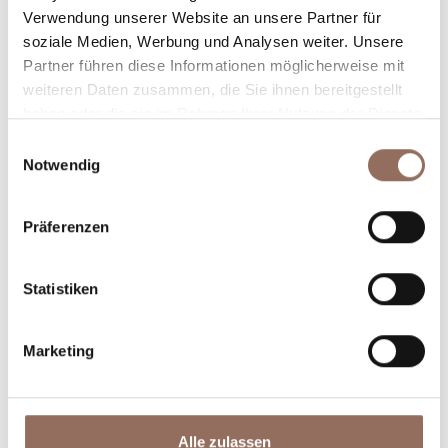
Verwendung unserer Website an unsere Partner für
Plane, wo du übernachtest und isst, was du in jedem
soziale Medien, Werbung und Analysen weiter. Unsere
Winkel des Langhe Monferrato Roero unternehmen
Partner führen diese Informationen möglicherweise mit
willst, mit einem Blick aufs Wetter in Echtzeit.
weiteren Daten zusammen, die Sie ihnen bereitgestellt
haben oder die sie im Rahmen Ihrer Nutzung der Dienste
gesammelt haben.
Einwilligungsauswahl
Notwendig
Präferenzen
Statistiken
Unterkünfte
Essen und
Trinken
Marketing
Alle zulassen