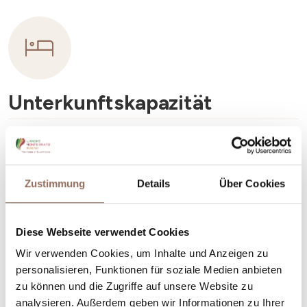
Unterkunftskapazität
Rooms number:
35
Anzahl Badezimmer:
35
Zustimmung
Details
Über Cookies
Beds number:
74
Diese Webseite verwendet Cookies
Wir verwenden Cookies, um Inhalte und Anzeigen zu
personalisieren, Funktionen für soziale Medien anbieten
zu können und die Zugriffe auf unsere Website zu
Dein Urlaub
analysieren. Außerdem geben wir Informationen zu Ihrer