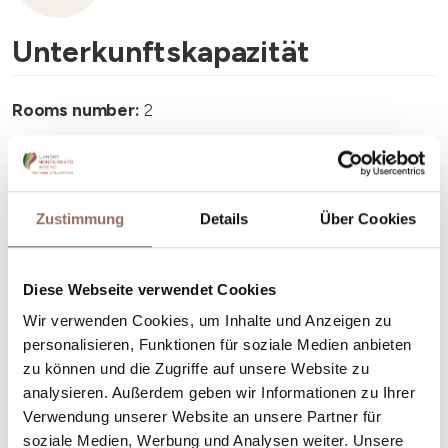
Unterkunftskapazität
Rooms number:
2
Anzahl Badezimmer:
2
Beds number:
4
Zustimmung
Details
Über Cookies
Diese Webseite verwendet Cookies
Wir verwenden Cookies, um Inhalte und Anzeigen zu
Dein Urlaub
personalisieren, Funktionen für soziale Medien anbieten
zu können und die Zugriffe auf unsere Website zu
Plane, wo du übernachtest und isst, was du in jedem
analysieren. Außerdem geben wir Informationen zu Ihrer
Winkel des Langhe Monferrato Roero unternehmen
Verwendung unserer Website an unsere Partner für
willst, mit einem Blick aufs Wetter in Echtzeit.
soziale Medien, Werbung und Analysen weiter. Unsere