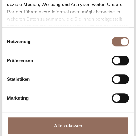
Winkel des Langhe Monferrato Roero unternehmen
soziale Medien, Werbung und Analysen weiter. Unsere
willst, mit einem Blick aufs Wetter in Echtzeit.
Partner führen diese Informationen möglicherweise mit
weiteren Daten zusammen, die Sie ihnen bereitgestellt
haben oder die sie im Rahmen Ihrer Nutzung der Dienste
gesammelt haben.
Einwilligungsauswahl
Notwendig
Präferenzen
Unterkünfte
Essen und
Trinken
Statistiken
Marketing
Alle zulassen
Incoming-
Dienste