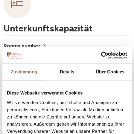
Unterkunftskapazität
Rooms number:
3
Anzahl Badezimmer:
2
Beds number:
6
Zustimmung
Details
Über Cookies
Diese Webseite verwendet Cookies
Wir verwenden Cookies, um Inhalte und Anzeigen zu
Dein Urlaub
personalisieren, Funktionen für soziale Medien anbieten
zu können und die Zugriffe auf unsere Website zu
analysieren. Außerdem geben wir Informationen zu Ihrer
Plane, wo du übernachtest und isst, was du in jedem
Verwendung unserer Website an unsere Partner für