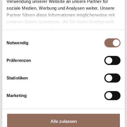
Plane, wo du übernachtest und isst, was du in jedem
Verwendung unserer Website an unsere Partner für
soziale Medien, Werbung und Analysen weiter. Unsere
Winkel des Langhe Monferrato Roero unternehmen
Partner führen diese Informationen möglicherweise mit
willst, mit einem Blick aufs Wetter in Echtzeit.
weiteren Daten zusammen, die Sie ihnen bereitgestellt
haben oder die sie im Rahmen Ihrer Nutzung der Dienste
gesammelt haben.
Einwilligungsauswahl
Notwendig
Präferenzen
Unterkünfte
Essen und
Statistiken
Trinken
Marketing
Alle zulassen