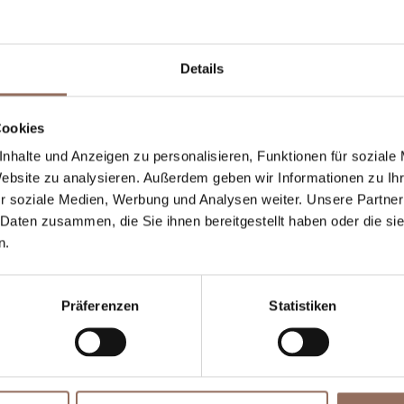
ooms number:
4
nzahl Wohnungen:
2
Details
nzahl der Bäder in den Wohnungen:
1
Cookies
nzahl Badezimmer:
3
nhalte und Anzeigen zu personalisieren, Funktionen für soziale
eds number:
8
Website zu analysieren. Außerdem geben wir Informationen zu I
r soziale Medien, Werbung und Analysen weiter. Unsere Partner
 Daten zusammen, die Sie ihnen bereitgestellt haben oder die s
n.
Präferenzen
Statistiken