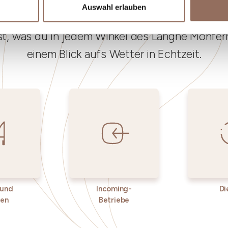
Dein Urlaub
Auswahl erlauben
st, was du in jedem Winkel des Langhe Monferr
einem Blick aufs Wetter in Echtzeit.
 und
Incoming-
Di
ken
Betriebe