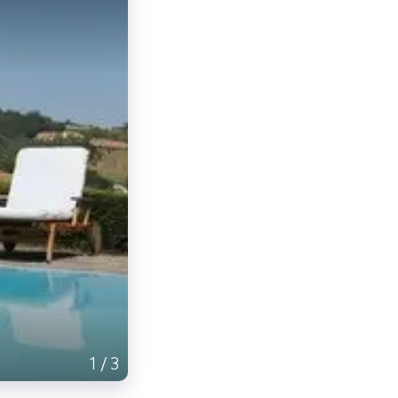
1
/
3