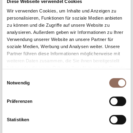
Diese Webseite verwendet Cookies
Anzahl Badezimmer:
1
Wir verwenden Cookies, um Inhalte und Anzeigen zu
Beds number:
4
personalisieren, Funktionen für soziale Medien anbieten
zu können und die Zugriffe auf unsere Website zu
analysieren. Außerdem geben wir Informationen zu Ihrer
Verwendung unserer Website an unsere Partner für
soziale Medien, Werbung und Analysen weiter. Unsere
Partner führen diese Informationen möglicherweise mit
Dein Urlaub
weiteren Daten zusammen, die Sie ihnen bereitgestellt
haben oder die sie im Rahmen Ihrer Nutzung der Dienste
gesammelt haben.
Einwilligungsauswahl
Plane, wo du übernachtest und isst, was du in jedem
Notwendig
Winkel des Langhe Monferrato Roero unternehmen
willst, mit einem Blick aufs Wetter in Echtzeit.
Präferenzen
Statistiken