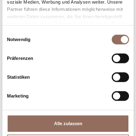
soziale Medien, Werbung und Analysen weiter. Unsere
willst, mit einem Blick aufs Wetter in Echtzeit.
Partner führen diese Informationen möglicherweise mit
weiteren Daten zusammen, die Sie ihnen bereitgestellt
haben oder die sie im Rahmen Ihrer Nutzung der Dienste
gesammelt haben.
Einwilligungsauswahl
Notwendig
Präferenzen
Unterkünfte
Essen und
Trinken
Statistiken
Marketing
Alle zulassen
Incoming-
Dienste
Betriebe