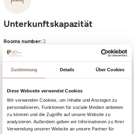
Unterkunftskapazität
Rooms number:
2
Anzahl Badezimmer:
2
Beds number:
5
Zustimmung
Details
Über Cookies
Diese Webseite verwendet Cookies
Wir verwenden Cookies, um Inhalte und Anzeigen zu
Dein Urlaub
personalisieren, Funktionen für soziale Medien anbieten
zu können und die Zugriffe auf unsere Website zu
analysieren. Außerdem geben wir Informationen zu Ihrer
Plane, wo du übernachtest und isst, was du in jedem
Verwendung unserer Website an unsere Partner für
Winkel des Langhe Monferrato Roero unternehmen