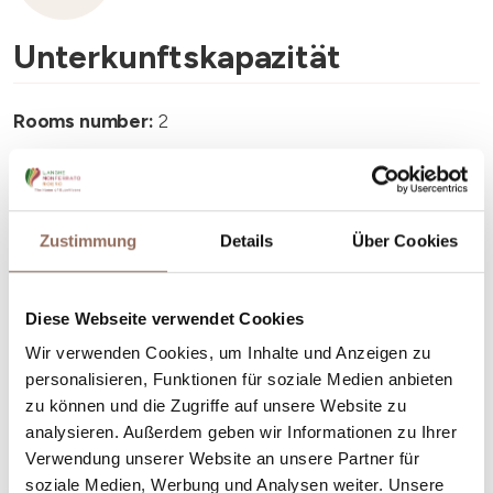
Unterkunftskapazität
Rooms number:
2
Anzahl Badezimmer:
1
Beds number:
5
Zustimmung
Details
Über Cookies
Diese Webseite verwendet Cookies
Wir verwenden Cookies, um Inhalte und Anzeigen zu
Dein Urlaub
personalisieren, Funktionen für soziale Medien anbieten
zu können und die Zugriffe auf unsere Website zu
Plane, wo du übernachtest und isst, was du in jedem
analysieren. Außerdem geben wir Informationen zu Ihrer
Winkel des Langhe Monferrato Roero unternehmen
Verwendung unserer Website an unsere Partner für
willst, mit einem Blick aufs Wetter in Echtzeit.
soziale Medien, Werbung und Analysen weiter. Unsere