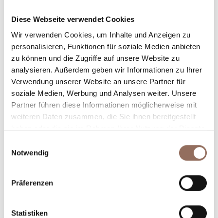
Unterkunftskapazität
Diese Webseite verwendet Cookies
Rooms number:
4
Wir verwenden Cookies, um Inhalte und Anzeigen zu
Anzahl Badezimmer:
4
personalisieren, Funktionen für soziale Medien anbieten
zu können und die Zugriffe auf unsere Website zu
Beds number:
10
analysieren. Außerdem geben wir Informationen zu Ihrer
Verwendung unserer Website an unsere Partner für
soziale Medien, Werbung und Analysen weiter. Unsere
Partner führen diese Informationen möglicherweise mit
weiteren Daten zusammen, die Sie ihnen bereitgestellt
haben oder die sie im Rahmen Ihrer Nutzung der Dienste
Dein Urlaub
gesammelt haben.
Einwilligungsauswahl
Notwendig
Plane, wo du übernachtest und isst, was du in jedem
Winkel des Langhe Monferrato Roero unternehmen
Präferenzen
willst, mit einem Blick aufs Wetter in Echtzeit.
Statistiken