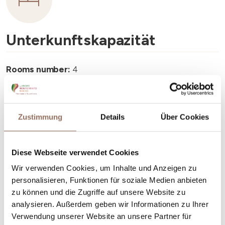
Unterkunftskapazität
Rooms number:
4
Anzahl Badezimmer:
4
Beds number:
8
Zustimmung
Details
Über Cookies
Diese Webseite verwendet Cookies
Wir verwenden Cookies, um Inhalte und Anzeigen zu
Dein Urlaub
personalisieren, Funktionen für soziale Medien anbieten
zu können und die Zugriffe auf unsere Website zu
analysieren. Außerdem geben wir Informationen zu Ihrer
Plane, wo du übernachtest und isst, was du in jedem
Verwendung unserer Website an unsere Partner für
Winkel des Langhe Monferrato Roero unternehmen