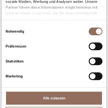
soziale Medien, Werbung und Analysen weiter. Unsere
willst, mit einem Blick aufs Wetter in Echtzeit.
Partner führen diese Informationen möglicherweise mit
weiteren Daten zusammen, die Sie ihnen bereitgestellt
haben oder die sie im Rahmen Ihrer Nutzung der Dienste
gesammelt haben.
Einwilligungsauswahl
Notwendig
Präferenzen
Unterkünfte
Essen und
Trinken
Statistiken
Marketing
Alle zulassen
Incoming-
Dienste
Betriebe