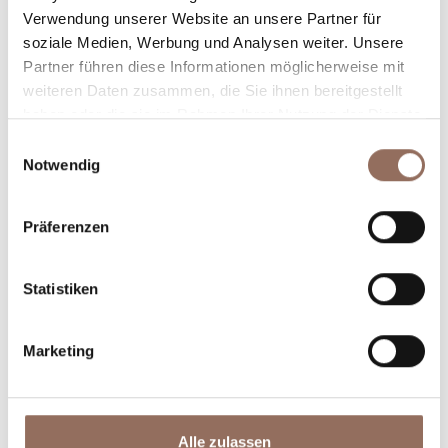
Verwendung unserer Website an unsere Partner für
Plane, wo du übernachtest und isst, was du in jedem
soziale Medien, Werbung und Analysen weiter. Unsere
Winkel des Langhe Monferrato Roero unternehmen
Partner führen diese Informationen möglicherweise mit
willst, mit einem Blick aufs Wetter in Echtzeit.
weiteren Daten zusammen, die Sie ihnen bereitgestellt
haben oder die sie im Rahmen Ihrer Nutzung der Dienste
gesammelt haben.
Einwilligungsauswahl
Notwendig
Präferenzen
Statistiken
Unterkünfte
Essen und
Trinken
Marketing
Alle zulassen