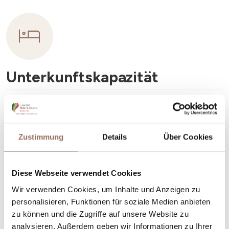
Unterkunftskapazität
Rooms number:
5
Anzahl Badezimmer:
5
Zustimmung
Details
Über Cookies
Beds number:
10
Diese Webseite verwendet Cookies
Wir verwenden Cookies, um Inhalte und Anzeigen zu
personalisieren, Funktionen für soziale Medien anbieten
zu können und die Zugriffe auf unsere Website zu
Dein Urlaub
analysieren. Außerdem geben wir Informationen zu Ihrer