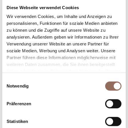
Diese Webseite verwendet Cookies
Rooms number:
6
Wir verwenden Cookies, um Inhalte und Anzeigen zu
Anzahl Badezimmer:
6
personalisieren, Funktionen für soziale Medien anbieten
Beds number:
10
zu können und die Zugriffe auf unsere Website zu
analysieren. Außerdem geben wir Informationen zu Ihrer
Verwendung unserer Website an unsere Partner für
soziale Medien, Werbung und Analysen weiter. Unsere
Partner führen diese Informationen möglicherweise mit
weiteren Daten zusammen, die Sie ihnen bereitgestellt
Dein Urlaub
haben oder die sie im Rahmen Ihrer Nutzung der Dienste
gesammelt haben.
Einwilligungsauswahl
Notwendig
Plane, wo du übernachtest und isst, was du in jedem
Winkel des Langhe Monferrato Roero unternehmen
willst, mit einem Blick aufs Wetter in Echtzeit.
Präferenzen
Statistiken