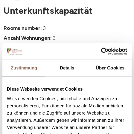
Unterkunftskapazität
Rooms number:
3
Anzahl Wohnungen:
3
Anzahl Badezimmer:
3
Beds number:
6
Zustimmung
Details
Über Cookies
Diese Webseite verwendet Cookies
Wir verwenden Cookies, um Inhalte und Anzeigen zu
Dein Urlaub
personalisieren, Funktionen für soziale Medien anbieten
zu können und die Zugriffe auf unsere Website zu
Plane, wo du übernachtest und isst, was du in jedem
analysieren. Außerdem geben wir Informationen zu Ihrer
Verwendung unserer Website an unsere Partner für
Winkel des Langhe Monferrato Roero unternehmen