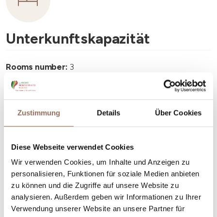
Unterkunftskapazität
Rooms number:
3
Anzahl Badezimmer:
3
Beds number:
6
Zustimmung
Details
Über Cookies
Diese Webseite verwendet Cookies
Wir verwenden Cookies, um Inhalte und Anzeigen zu
Dein Urlaub
personalisieren, Funktionen für soziale Medien anbieten
zu können und die Zugriffe auf unsere Website zu
analysieren. Außerdem geben wir Informationen zu Ihrer
Plane, wo du übernachtest und isst, was du in jedem
Verwendung unserer Website an unsere Partner für
Winkel des Langhe Monferrato Roero unternehmen