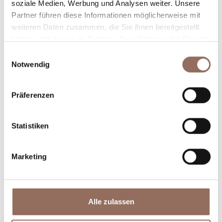
soziale Medien, Werbung und Analysen weiter. Unsere
willst, mit einem Blick aufs Wetter in Echtzeit.
Partner führen diese Informationen möglicherweise mit
weiteren Daten zusammen, die Sie ihnen bereitgestellt
haben oder die sie im Rahmen Ihrer Nutzung der Dienste
gesammelt haben.
Einwilligungsauswahl
Notwendig
Präferenzen
Unterkünfte
Essen und
Trinken
Statistiken
Marketing
Alle zulassen
Incoming-
Dienste
Betriebe