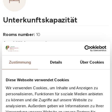
Unterkunftskapazität
Rooms number:
10
Anzahl Wohnungen:
4
Anzahl Badezimmer:
7
Beds number:
20
Zustimmung
Details
Über Cookies
Diese Webseite verwendet Cookies
Wir verwenden Cookies, um Inhalte und Anzeigen zu
personalisieren, Funktionen für soziale Medien anbieten
Dein Urlaub
zu können und die Zugriffe auf unsere Website zu
analysieren. Außerdem geben wir Informationen zu Ihrer
Plane, wo du übernachtest und isst, was du in jedem
Verwendung unserer Website an unsere Partner für