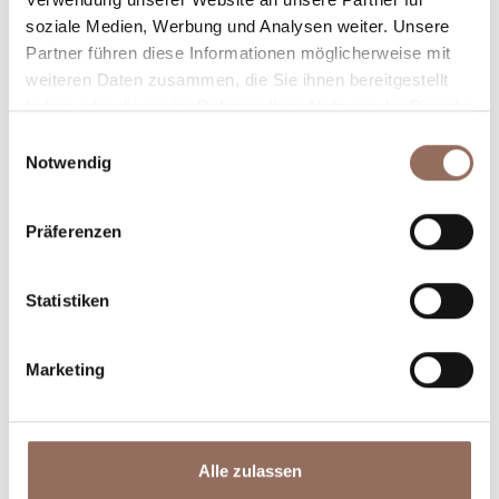
Winkel des Langhe Monferrato Roero unternehmen
soziale Medien, Werbung und Analysen weiter. Unsere
Partner führen diese Informationen möglicherweise mit
willst, mit einem Blick aufs Wetter in Echtzeit.
weiteren Daten zusammen, die Sie ihnen bereitgestellt
haben oder die sie im Rahmen Ihrer Nutzung der Dienste
gesammelt haben.
Einwilligungsauswahl
Notwendig
Präferenzen
Unterkünfte
Essen und
Statistiken
Trinken
Marketing
Alle zulassen