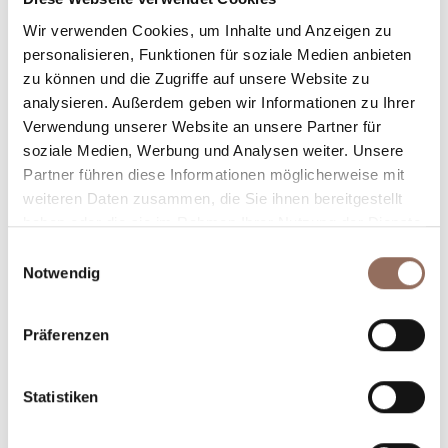
Anzahl Badezimmer:
2
Wir verwenden Cookies, um Inhalte und Anzeigen zu
Beds number:
6
personalisieren, Funktionen für soziale Medien anbieten
zu können und die Zugriffe auf unsere Website zu
analysieren. Außerdem geben wir Informationen zu Ihrer
Verwendung unserer Website an unsere Partner für
soziale Medien, Werbung und Analysen weiter. Unsere
Partner führen diese Informationen möglicherweise mit
Dein Urlaub
weiteren Daten zusammen, die Sie ihnen bereitgestellt
haben oder die sie im Rahmen Ihrer Nutzung der Dienste
gesammelt haben.
Plane, wo du übernachtest und isst, was du in jedem
Einwilligungsauswahl
Notwendig
Winkel des Langhe Monferrato Roero unternehmen
willst, mit einem Blick aufs Wetter in Echtzeit.
Präferenzen
Statistiken