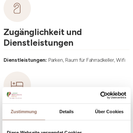
Zugänglichkeit und
Dienstleistungen
Dienstleistungen:
Parken, Raum für Fahrradkeller, Wifi
Unterkunftskapazität
Zustimmung
Details
Über Cookies
Rooms number:
3
Diese Webseite verwendet Cookies