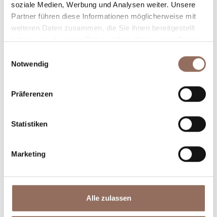
soziale Medien, Werbung und Analysen weiter. Unsere
willst, mit einem Blick aufs Wetter in Echtzeit.
Partner führen diese Informationen möglicherweise mit
weiteren Daten zusammen, die Sie ihnen bereitgestellt
haben oder die sie im Rahmen Ihrer Nutzung der Dienste
gesammelt haben.
Einwilligungsauswahl
Notwendig
Präferenzen
Unterkünfte
Essen und
Trinken
Statistiken
Marketing
Alle zulassen
Incoming-
Dienste