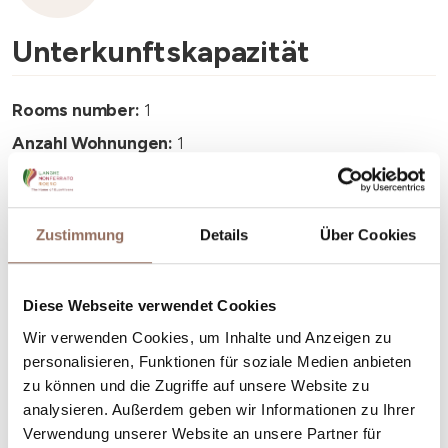
Unterkunftskapazität
Rooms number:
1
Anzahl Wohnungen:
1
Anzahl Badezimmer:
1
Beds number:
2
Zustimmung
Details
Über Cookies
Diese Webseite verwendet Cookies
Wir verwenden Cookies, um Inhalte und Anzeigen zu
Dein Urlaub
personalisieren, Funktionen für soziale Medien anbieten
zu können und die Zugriffe auf unsere Website zu
analysieren. Außerdem geben wir Informationen zu Ihrer
Plane, wo du übernachtest und isst, was du in jedem
Verwendung unserer Website an unsere Partner für
Winkel des Langhe Monferrato Roero unternehmen