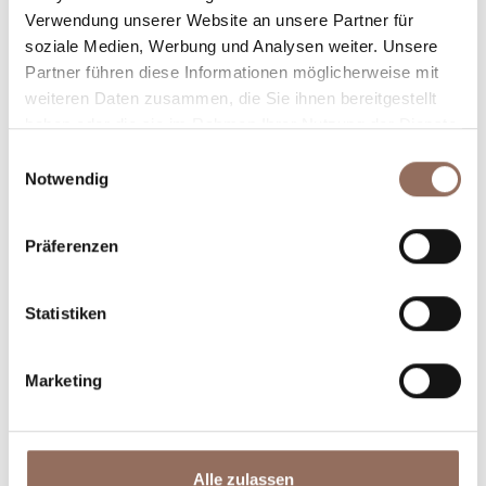
Verwendung unserer Website an unsere Partner für
Plane, wo du übernachtest und isst, was du in jedem
soziale Medien, Werbung und Analysen weiter. Unsere
Winkel des Langhe Monferrato Roero unternehmen
Partner führen diese Informationen möglicherweise mit
willst, mit einem Blick aufs Wetter in Echtzeit.
weiteren Daten zusammen, die Sie ihnen bereitgestellt
haben oder die sie im Rahmen Ihrer Nutzung der Dienste
gesammelt haben.
Einwilligungsauswahl
Notwendig
Präferenzen
Statistiken
Unterkünfte
Essen und
Trinken
Marketing
Alle zulassen