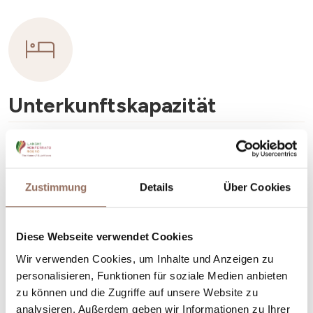
Unterkunftskapazität
Rooms number:
11
Anzahl Badezimmer:
11
Zustimmung
Details
Über Cookies
Beds number:
28
Diese Webseite verwendet Cookies
Wir verwenden Cookies, um Inhalte und Anzeigen zu
personalisieren, Funktionen für soziale Medien anbieten
zu können und die Zugriffe auf unsere Website zu
Dein Urlaub
analysieren. Außerdem geben wir Informationen zu Ihrer