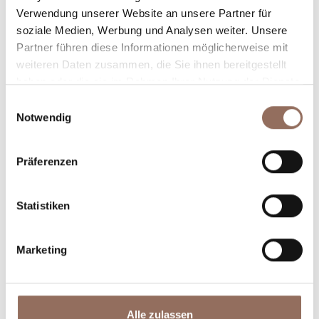
Verwendung unserer Website an unsere Partner für
Plane, wo du übernachtest und isst, was du in jedem
soziale Medien, Werbung und Analysen weiter. Unsere
Winkel des Langhe Monferrato Roero unternehmen
Partner führen diese Informationen möglicherweise mit
willst, mit einem Blick aufs Wetter in Echtzeit.
weiteren Daten zusammen, die Sie ihnen bereitgestellt
haben oder die sie im Rahmen Ihrer Nutzung der Dienste
gesammelt haben.
Einwilligungsauswahl
Notwendig
Präferenzen
Statistiken
Unterkünfte
Essen und
Trinken
Marketing
Alle zulassen