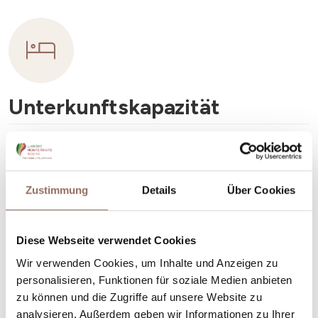
Unterkunftskapazität
Rooms number:
3
Anzahl Badezimmer:
2
Zustimmung
Details
Über Cookies
Beds number:
6
Diese Webseite verwendet Cookies
Wir verwenden Cookies, um Inhalte und Anzeigen zu
personalisieren, Funktionen für soziale Medien anbieten
zu können und die Zugriffe auf unsere Website zu
Dein Urlaub
analysieren. Außerdem geben wir Informationen zu Ihrer