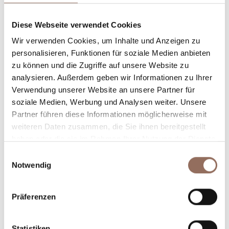
Unterkunftskapazität
Diese Webseite verwendet Cookies
Rooms number:
8
Wir verwenden Cookies, um Inhalte und Anzeigen zu
personalisieren, Funktionen für soziale Medien anbieten
Anzahl Badezimmer:
8
zu können und die Zugriffe auf unsere Website zu
Beds number:
16
analysieren. Außerdem geben wir Informationen zu Ihrer
Verwendung unserer Website an unsere Partner für
soziale Medien, Werbung und Analysen weiter. Unsere
Partner führen diese Informationen möglicherweise mit
weiteren Daten zusammen, die Sie ihnen bereitgestellt
haben oder die sie im Rahmen Ihrer Nutzung der Dienste
Dein Urlaub
gesammelt haben.
Einwilligungsauswahl
Notwendig
Plane, wo du übernachtest und isst, was du in jedem
Winkel des Langhe Monferrato Roero unternehmen
Präferenzen
willst, mit einem Blick aufs Wetter in Echtzeit.
Statistiken