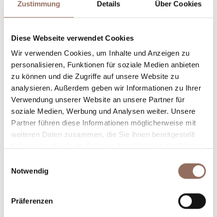
Zustimmung
Details
Über Cookies
Unterkunftskapazität
Diese Webseite verwendet Cookies
Rooms number:
3
Wir verwenden Cookies, um Inhalte und Anzeigen zu
Anzahl Wohnungen:
3
personalisieren, Funktionen für soziale Medien anbieten
zu können und die Zugriffe auf unsere Website zu
Anzahl Badezimmer:
3
analysieren. Außerdem geben wir Informationen zu Ihrer
Beds number:
8
Verwendung unserer Website an unsere Partner für
soziale Medien, Werbung und Analysen weiter. Unsere
Partner führen diese Informationen möglicherweise mit
weiteren Daten zusammen, die Sie ihnen bereitgestellt
haben oder die sie im Rahmen Ihrer Nutzung der Dienste
gesammelt haben.
Einwilligungsauswahl
Dein Urlaub
Notwendig
Plane, wo du übernachtest und isst, was du in jedem
Präferenzen
Winkel des Langhe Monferrato Roero unternehmen