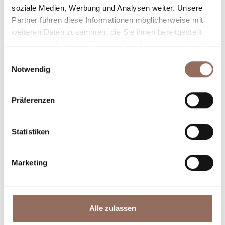
Winkel des Langhe Monferrato Roero unternehmen
soziale Medien, Werbung und Analysen weiter. Unsere
willst, mit einem Blick aufs Wetter in Echtzeit.
Partner führen diese Informationen möglicherweise mit
weiteren Daten zusammen, die Sie ihnen bereitgestellt
haben oder die sie im Rahmen Ihrer Nutzung der Dienste
gesammelt haben.
Einwilligungsauswahl
Notwendig
Präferenzen
Unterkünfte
Essen und
Statistiken
Trinken
Marketing
Alle zulassen
Incoming-
Dienste