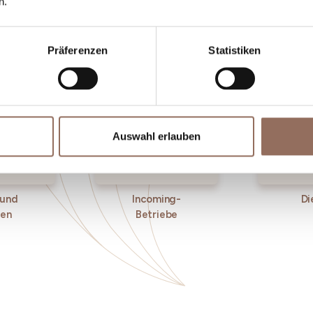
n.
einem Blick aufs Wetter in Echtzeit.
Präferenzen
Statistiken
Auswahl erlauben
 und
Incoming-
Di
ken
Betriebe