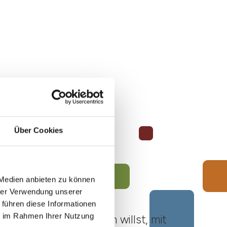
Über Cookies
 Medien anbieten zu können
hrer Verwendung unserer
 führen diese Informationen
ie im Rahmen Ihrer Nutzung
ato Roero unternehmen willst, mit