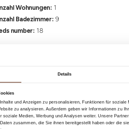
nzahl Wohnungen:
1
nzahl Badezimmer:
9
eds number:
18
Details
Cookies
nhalte und Anzeigen zu personalisieren, Funktionen für soziale
Dein Urlaub
Website zu analysieren. Außerdem geben wir Informationen zu I
r soziale Medien, Werbung und Analysen weiter. Unsere Partner
 Daten zusammen, die Sie ihnen bereitgestellt haben oder die s
st, was du in jedem Winkel des Langhe Monferr