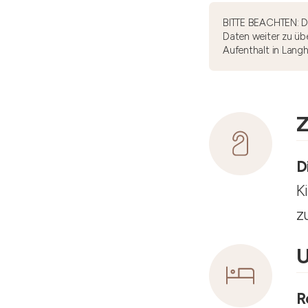
BITTE BEACHTEN: Di
Daten weiter zu übe
Aufenthalt in Lang
Z
D
K
z
U
R