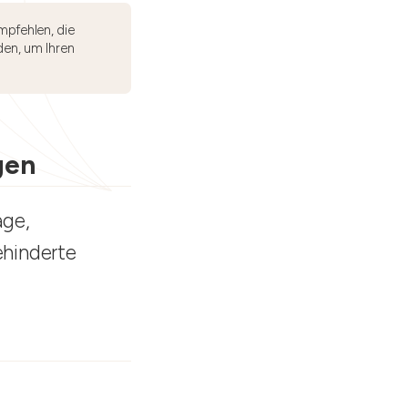
mpfehlen, die
den, um Ihren
gen
age,
ehinderte