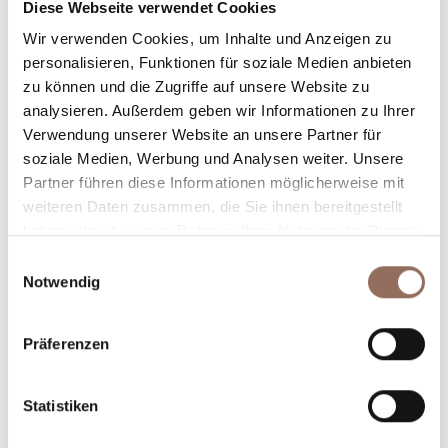
Diese Webseite verwendet Cookies
Anzahl Badezimmer:
1
Wir verwenden Cookies, um Inhalte und Anzeigen zu
Beds number:
4
personalisieren, Funktionen für soziale Medien anbieten
zu können und die Zugriffe auf unsere Website zu
analysieren. Außerdem geben wir Informationen zu Ihrer
Verwendung unserer Website an unsere Partner für
soziale Medien, Werbung und Analysen weiter. Unsere
Partner führen diese Informationen möglicherweise mit
Dein Urlaub
weiteren Daten zusammen, die Sie ihnen bereitgestellt
haben oder die sie im Rahmen Ihrer Nutzung der Dienste
gesammelt haben.
Einwilligungsauswahl
Plane, wo du übernachtest und isst, was du in jedem
Notwendig
Winkel des Langhe Monferrato Roero unternehmen
willst, mit einem Blick aufs Wetter in Echtzeit.
Präferenzen
Statistiken