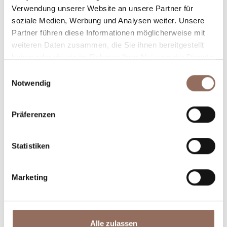
Verwendung unserer Website an unsere Partner für
Plane, wo du übernachtest und isst, was du in jedem
soziale Medien, Werbung und Analysen weiter. Unsere
Winkel des Langhe Monferrato Roero unternehmen
Partner führen diese Informationen möglicherweise mit
willst, mit einem Blick aufs Wetter in Echtzeit.
weiteren Daten zusammen, die Sie ihnen bereitgestellt
haben oder die sie im Rahmen Ihrer Nutzung der Dienste
gesammelt haben.
Einwilligungsauswahl
Notwendig
Präferenzen
Statistiken
Unterkünfte
Essen und
Trinken
Marketing
Alle zulassen