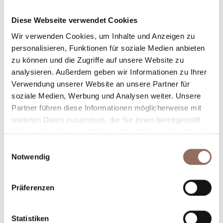
Unterkunftskapazität
Diese Webseite verwendet Cookies
Rooms number:
13
Wir verwenden Cookies, um Inhalte und Anzeigen zu
Anzahl Badezimmer:
13
personalisieren, Funktionen für soziale Medien anbieten
zu können und die Zugriffe auf unsere Website zu
Beds number:
25
analysieren. Außerdem geben wir Informationen zu Ihrer
Verwendung unserer Website an unsere Partner für
soziale Medien, Werbung und Analysen weiter. Unsere
Partner führen diese Informationen möglicherweise mit
weiteren Daten zusammen, die Sie ihnen bereitgestellt
haben oder die sie im Rahmen Ihrer Nutzung der Dienste
Dein Urlaub
gesammelt haben.
Einwilligungsauswahl
Notwendig
Plane, wo du übernachtest und isst, was du in jedem
Winkel des Langhe Monferrato Roero unternehmen
Präferenzen
willst, mit einem Blick aufs Wetter in Echtzeit.
Statistiken