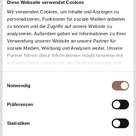
Diese Webseite verwendet Cookies
Anzahl Badezimmer:
3
Wir verwenden Cookies, um Inhalte und Anzeigen zu
Beds number:
13
personalisieren, Funktionen für soziale Medien anbieten
zu können und die Zugriffe auf unsere Website zu
analysieren. Außerdem geben wir Informationen zu Ihrer
Verwendung unserer Website an unsere Partner für
soziale Medien, Werbung und Analysen weiter. Unsere
Partner führen diese Informationen möglicherweise mit
Dein Urlaub
weiteren Daten zusammen, die Sie ihnen bereitgestellt
haben oder die sie im Rahmen Ihrer Nutzung der Dienste
gesammelt haben.
Einwilligungsauswahl
Plane, wo du übernachtest und isst, was du in jedem
Notwendig
Winkel des Langhe Monferrato Roero unternehmen
willst, mit einem Blick aufs Wetter in Echtzeit.
Präferenzen
Statistiken