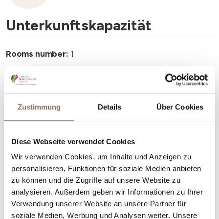
Unterkunftskapazität
Rooms number:
1
Anzahl Badezimmer:
1
Beds number:
1
Zustimmung
Details
Über Cookies
Diese Webseite verwendet Cookies
Wir verwenden Cookies, um Inhalte und Anzeigen zu
Dein Urlaub
personalisieren, Funktionen für soziale Medien anbieten
zu können und die Zugriffe auf unsere Website zu
Plane, wo du übernachtest und isst, was du in jedem
analysieren. Außerdem geben wir Informationen zu Ihrer
Winkel des Langhe Monferrato Roero unternehmen
Verwendung unserer Website an unsere Partner für
willst, mit einem Blick aufs Wetter in Echtzeit.
soziale Medien, Werbung und Analysen weiter. Unsere