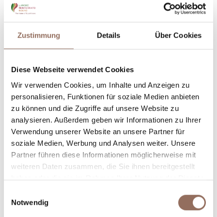
Dein Urlaub
Zustimmung
Details
Über Cookies
Plane, wo du übernachtest und isst, was du in jedem
Winkel des Langhe Monferrato Roero unternehmen
Diese Webseite verwendet Cookies
willst, mit einem Blick aufs Wetter in Echtzeit.
Wir verwenden Cookies, um Inhalte und Anzeigen zu
personalisieren, Funktionen für soziale Medien anbieten
zu können und die Zugriffe auf unsere Website zu
analysieren. Außerdem geben wir Informationen zu Ihrer
Verwendung unserer Website an unsere Partner für
soziale Medien, Werbung und Analysen weiter. Unsere
Partner führen diese Informationen möglicherweise mit
weiteren Daten zusammen, die Sie ihnen bereitgestellt
Unterkünfte
Essen und
haben oder die sie im Rahmen Ihrer Nutzung der Dienste
Trinken
gesammelt haben.
Einwilligungsauswahl
Notwendig