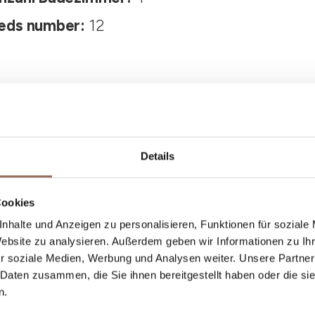
eds number:
12
Details
Dein Urlaub
Cookies
nhalte und Anzeigen zu personalisieren, Funktionen für soziale
Website zu analysieren. Außerdem geben wir Informationen zu I
st, was du in jedem Winkel des Langhe Monferr
r soziale Medien, Werbung und Analysen weiter. Unsere Partner
 Daten zusammen, die Sie ihnen bereitgestellt haben oder die s
einem Blick aufs Wetter in Echtzeit.
n.