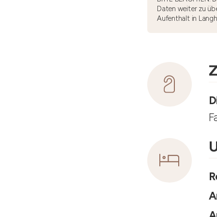
Daten weiter zu übe
Aufenthalt in Lang
Z
D
F
U
R
A
A