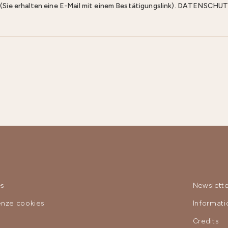
n (Sie erhalten eine E-Mail mit einem Bestätigungslink). DATENS
es
Newslette
enze cookies
Informat
y
Credits