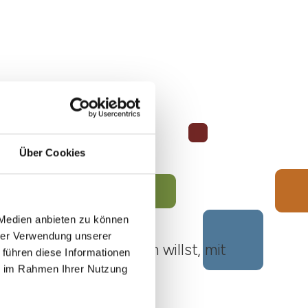
Über Cookies
 Medien anbieten zu können
hrer Verwendung unserer
ato Roero unternehmen willst, mit
 führen diese Informationen
ie im Rahmen Ihrer Nutzung