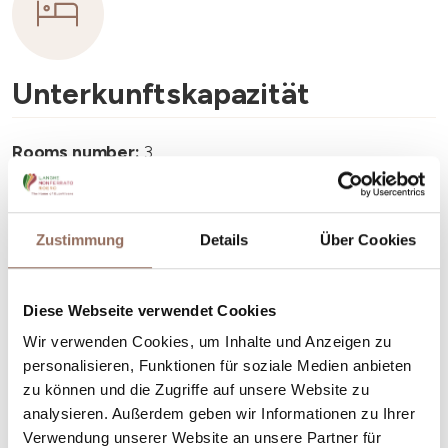
Unterkunftskapazität
Rooms number:
3
Anzahl Badezimmer:
1
Beds number:
8
Zustimmung
Details
Über Cookies
Diese Webseite verwendet Cookies
Wir verwenden Cookies, um Inhalte und Anzeigen zu
Dein Urlaub
personalisieren, Funktionen für soziale Medien anbieten
zu können und die Zugriffe auf unsere Website zu
analysieren. Außerdem geben wir Informationen zu Ihrer
Plane, wo du übernachtest und isst, was du in jedem
Verwendung unserer Website an unsere Partner für