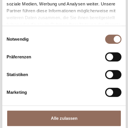
Winkel des Langhe Monferrato Roero unternehmen
soziale Medien, Werbung und Analysen weiter. Unsere
willst, mit einem Blick aufs Wetter in Echtzeit.
Partner führen diese Informationen möglicherweise mit
weiteren Daten zusammen, die Sie ihnen bereitgestellt
haben oder die sie im Rahmen Ihrer Nutzung der Dienste
gesammelt haben.
Einwilligungsauswahl
Notwendig
Präferenzen
Unterkünfte
Essen und
Trinken
Statistiken
Marketing
Alle zulassen
Incoming-
Dienste