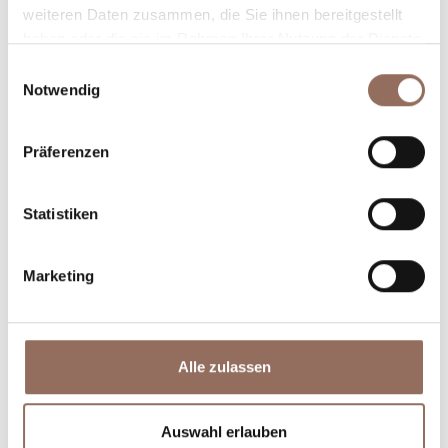
weiteren Daten zusammen, die Sie ihnen bereitgestellt
haben oder die sie im Rahmen Ihrer Nutzung der Dienste
gesammelt haben.
Einwilligungsauswahl
Notwendig
Unterkünfte
Essen und
Präferenzen
Trinken
Statistiken
Marketing
Incoming-
Dienste
Betriebe
Alle zulassen
Auswahl erlauben