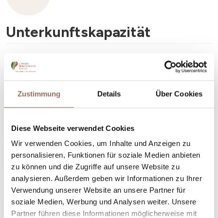
Unterkunftskapazität
Anzahl Stellplätze:
3
Zustimmung
Details
Über Cookies
Diese Webseite verwendet Cookies
Dein Urlaub
Wir verwenden Cookies, um Inhalte und Anzeigen zu
personalisieren, Funktionen für soziale Medien anbieten
Plane, wo du übernachtest und isst, was du in jedem
zu können und die Zugriffe auf unsere Website zu
Winkel des Langhe Monferrato Roero unternehmen
analysieren. Außerdem geben wir Informationen zu Ihrer
willst, mit einem Blick aufs Wetter in Echtzeit.
Verwendung unserer Website an unsere Partner für
soziale Medien, Werbung und Analysen weiter. Unsere
Partner führen diese Informationen möglicherweise mit