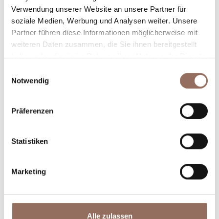
Verwendung unserer Website an unsere Partner für
Plane, wo du übernachtest und isst, was du in jedem
soziale Medien, Werbung und Analysen weiter. Unsere
Winkel des Langhe Monferrato Roero unternehmen
Partner führen diese Informationen möglicherweise mit
willst, mit einem Blick aufs Wetter in Echtzeit.
weiteren Daten zusammen, die Sie ihnen bereitgestellt
haben oder die sie im Rahmen Ihrer Nutzung der Dienste
gesammelt haben.
Einwilligungsauswahl
Notwendig
Präferenzen
Statistiken
Unterkünfte
Essen und
Trinken
Marketing
Alle zulassen