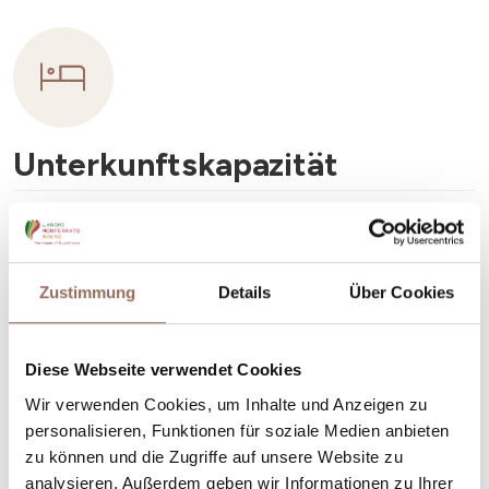
Unterkunftskapazität
Rooms number:
24
Anzahl Badezimmer:
24
Zustimmung
Details
Über Cookies
Beds number:
51
Diese Webseite verwendet Cookies
Wir verwenden Cookies, um Inhalte und Anzeigen zu
personalisieren, Funktionen für soziale Medien anbieten
zu können und die Zugriffe auf unsere Website zu
Dein Urlaub
analysieren. Außerdem geben wir Informationen zu Ihrer