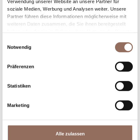
Plane, wo du übernachtest und isst, was du in jedem
Verwendung unserer Website an unsere Partner für
soziale Medien, Werbung und Analysen weiter. Unsere
Winkel des Langhe Monferrato Roero unternehmen
Partner führen diese Informationen möglicherweise mit
willst, mit einem Blick aufs Wetter in Echtzeit.
weiteren Daten zusammen, die Sie ihnen bereitgestellt
haben oder die sie im Rahmen Ihrer Nutzung der Dienste
gesammelt haben.
Einwilligungsauswahl
Notwendig
Präferenzen
Unterkünfte
Essen und
Statistiken
Trinken
Marketing
Alle zulassen