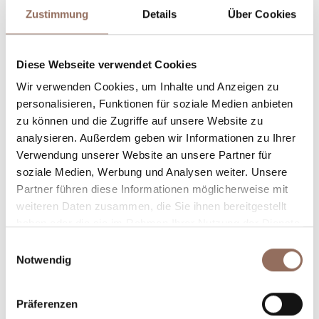
Zustimmung
Details
Über Cookies
Diese Webseite verwendet Cookies
Unterkunftskapazität
Wir verwenden Cookies, um Inhalte und Anzeigen zu
personalisieren, Funktionen für soziale Medien anbieten
Rooms number:
23
zu können und die Zugriffe auf unsere Website zu
Anzahl Badezimmer:
23
analysieren. Außerdem geben wir Informationen zu Ihrer
Verwendung unserer Website an unsere Partner für
Beds number:
46
soziale Medien, Werbung und Analysen weiter. Unsere
Partner führen diese Informationen möglicherweise mit
weiteren Daten zusammen, die Sie ihnen bereitgestellt
haben oder die sie im Rahmen Ihrer Nutzung der Dienste
gesammelt haben.
Einwilligungsauswahl
Notwendig
Dein Urlaub
Präferenzen
Plane, wo du übernachtest und isst, was du in jedem