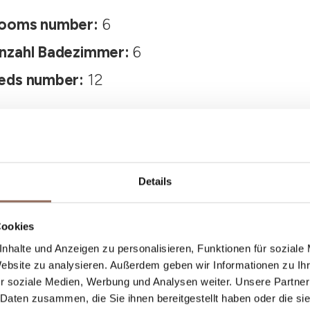
ooms number:
6
nzahl Badezimmer:
6
eds number:
12
Details
Cookies
nhalte und Anzeigen zu personalisieren, Funktionen für soziale
Dein Urlaub
Website zu analysieren. Außerdem geben wir Informationen zu I
r soziale Medien, Werbung und Analysen weiter. Unsere Partner
 Daten zusammen, die Sie ihnen bereitgestellt haben oder die s
st, was du in jedem Winkel des Langhe Monferr