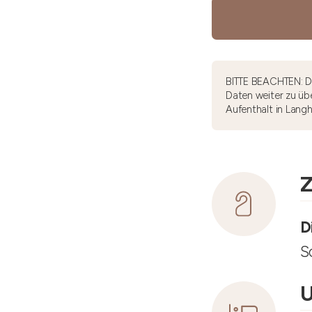
BITTE BEACHTEN: Di
Daten weiter zu übe
Aufenthalt in Lang
Z
D
S
U