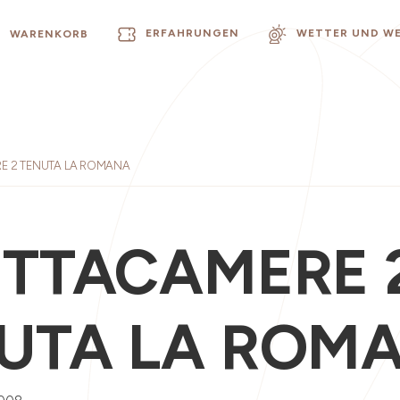
ERFAHRUNGEN
WETTER UND W
WARENKORB
E 2 TENUTA LA ROMANA
ITTACAMERE 
UTA LA ROM