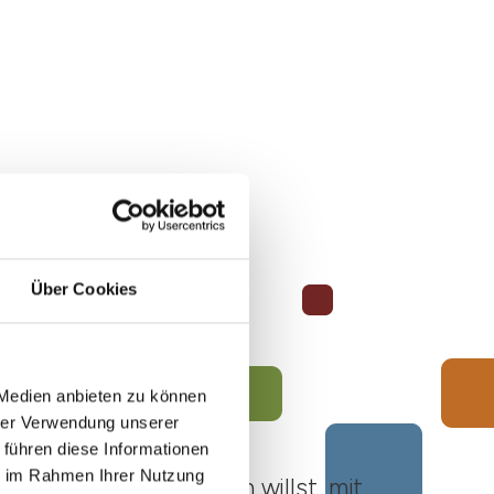
Über Cookies
 Medien anbieten zu können
hrer Verwendung unserer
 führen diese Informationen
ie im Rahmen Ihrer Nutzung
ato Roero unternehmen willst, mit