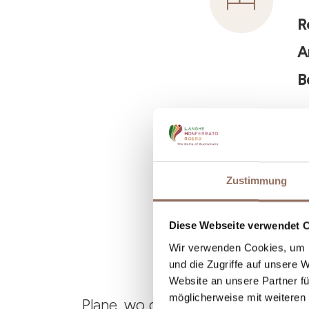
R
A
B
Zustimmung
Diese Webseite verwendet 
Wir verwenden Cookies, um I
und die Zugriffe auf unsere 
Website an unsere Partner fü
möglicherweise mit weiteren
Plane, wo du übernachtest und is