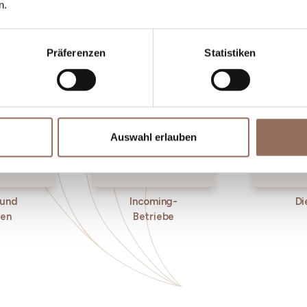
n.
einem Blick aufs Wetter in Echtzeit.
Präferenzen
Statistiken
Auswahl erlauben
 und
Incoming-
Di
ken
Betriebe