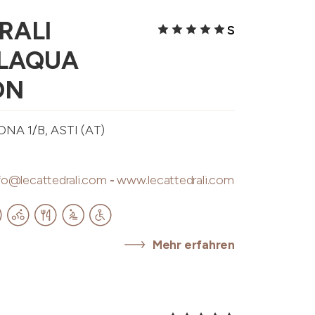
RALI
S
 LAQUA
ON
A 1/B, ASTI (AT)
fo@lecattedrali.com
-
www.lecattedrali.com
Mehr erfahren