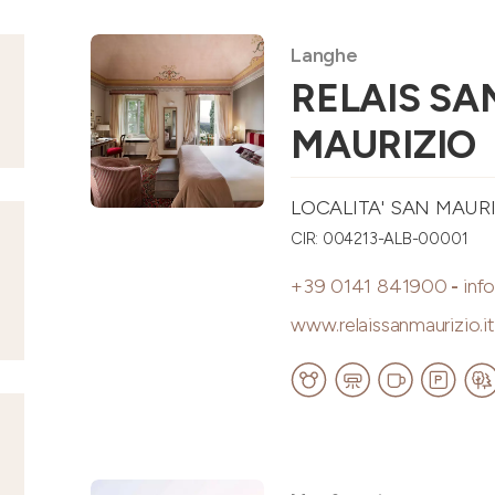
Langhe
RELAIS SA
MAURIZIO
LOCALITA' SAN MAUR
CIR: 004213-ALB-00001
+39 0141 841900
-
inf
www.relaissanmaurizio.it