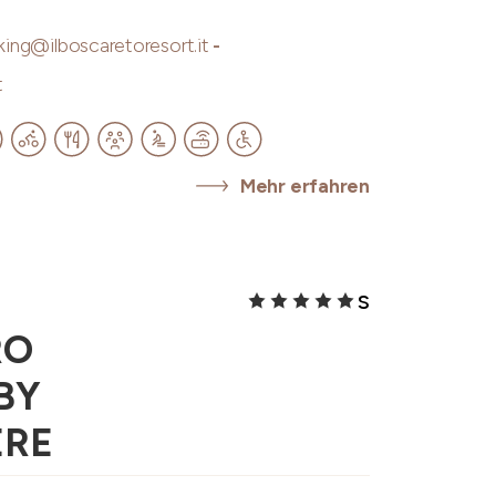
ing@ilboscaretoresort.it
-
t
Mehr erfahren
S
RO
BY
ERE