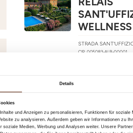
RELAIS
SANT'UFFI
WELLNESS 
STRADA SANT'UFFIZIO
CIR: 005083-ALB-00001
+39 0141 916292
-
info
www.relaissantuffizio.c
Details
Cookies
nhalte und Anzeigen zu personalisieren, Funktionen für soziale
Website zu analysieren. Außerdem geben wir Informationen zu I
Langhe
r soziale Medien, Werbung und Analysen weiter. Unsere Partner