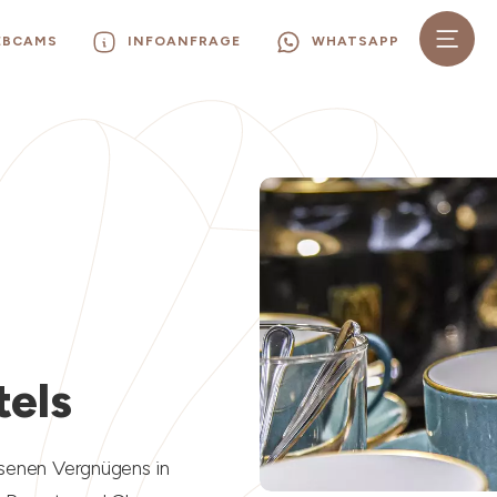
EBCAMS
INFOANFRAGE
WHATSAPP
tels
senen Vergnügens in