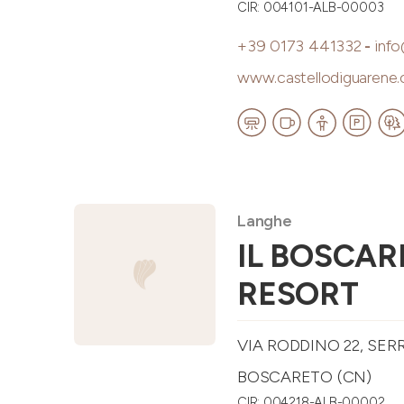
CIR: 004101-ALB-00003
+39 0173 441332
-
inf
www.castellodiguarene
Langhe
IL BOSCAR
RESORT
VIA RODDINO 22, SER
BOSCARETO (CN)
CIR: 004218-ALB-00002