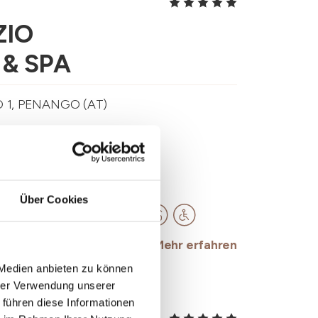
ZIO
& SPA
 1, PENANGO (AT)
.rsu@ldchotels.com
-
om
Über Cookies
Mehr erfahren
 Medien anbieten zu können
hrer Verwendung unserer
 führen diese Informationen