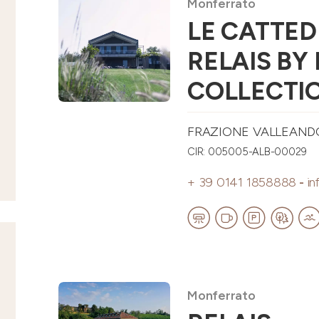
Monferrato
LE CATTED
RELAIS BY
COLLECTI
FRAZIONE VALLEANDON
CIR: 005005-ALB-00029
+ 39 0141 1858888
-
in
Monferrato