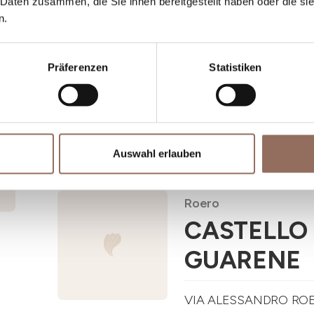
CASA DI L
 Daten zusammen, die Sie ihnen bereitgestellt haben oder die s
n.
LOCALITA' TALLORIA 
CIR: 004063-ALB-00001
Präferenzen
Statistiken
+39 0173 520520
-
inf
Auswahl erlauben
Roero
CASTELLO 
GUARENE
VIA ALESSANDRO ROE