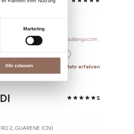
ANGA
ie im Rahmen Ihrer Nutzung
1, CERRETTO LANGHE (CN)
Marketing
o@casadilanga.com
-
www.casadilanga.com
Alle zulassen
Mehr erfahren
DI
S
RO 2, GUARENE (CN)