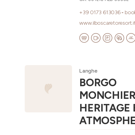
+39 0173 613036
-
book
www.ilboscaretoresort.i
Langhe
BORGO
MONCHIE
HERITAGE 
ATMOSPH