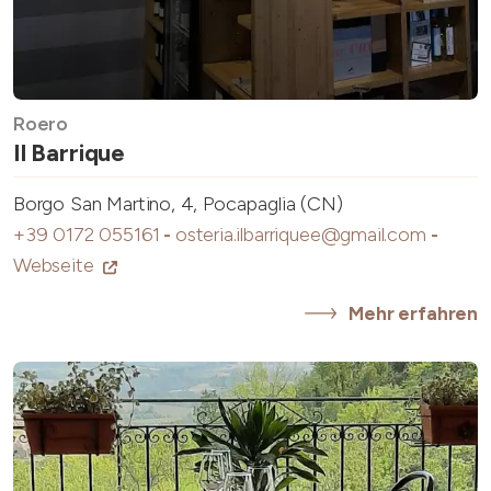
Roero
Il Barrique
Borgo San Martino, 4, Pocapaglia (CN)
+39 0172 055161
-
osteria.ilbarriquee@gmail.com
-
Webseite
Mehr erfahren