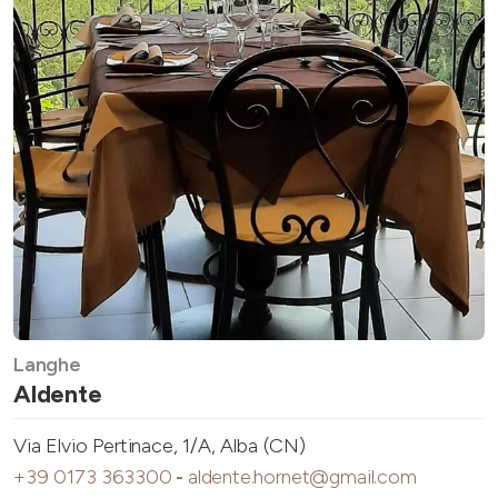
Langhe
Aldente
Via Elvio Pertinace, 1/A, Alba (CN)
+39 0173 363300
-
aldente.hornet@gmail.com