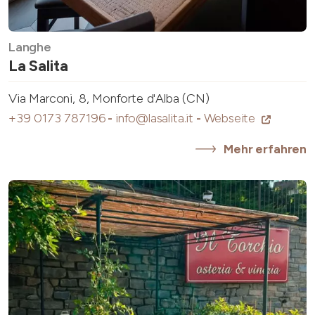
Langhe
La Salita
Via Marconi, 8, Monforte d'Alba (CN)
+39 0173 787196
-
info@lasalita.it
-
Webseite
Mehr erfahren