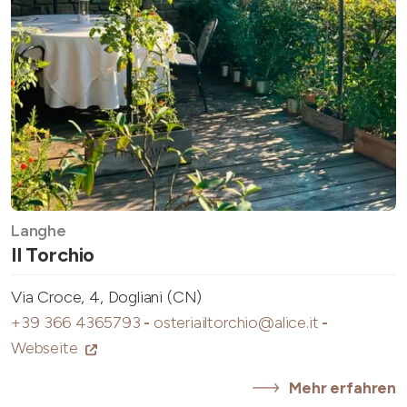
Langhe
Il Torchio
Via Croce, 4, Dogliani (CN)
+39 366 4365793
-
osteriailtorchio@alice.it
-
Webseite
Mehr erfahren