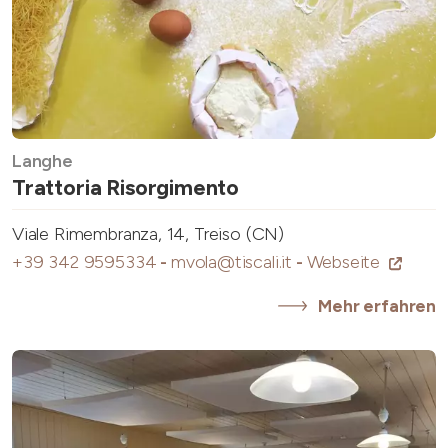
Langhe
Trattoria Risorgimento
Viale Rimembranza, 14, Treiso (CN)
+39 342 9595334
-
mvola@tiscali.it
-
Webseite
Mehr erfahren