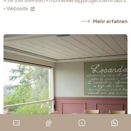
+39 338 8993861
-
montebellina@progettoemmaus.it
-
Webseite
Mehr erfahren