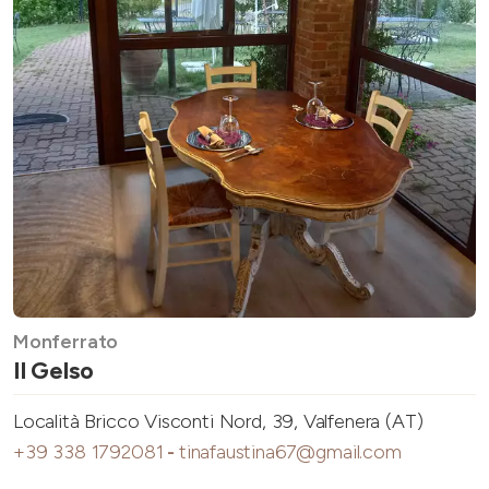
Monferrato
Il Gelso
Località Bricco Visconti Nord, 39, Valfenera (AT)
+39 338 1792081
-
tinafaustina67@gmail.com