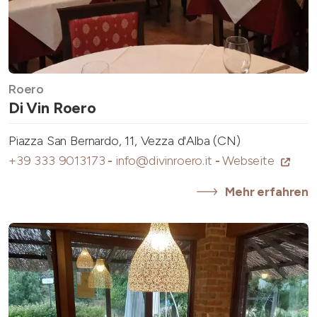
Roero
Di Vin Roero
Piazza San Bernardo, 11, Vezza d'Alba (CN)
+39 333 9013173
-
info@divinroero.it
-
Webseite
Mehr erfahren