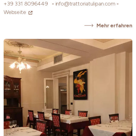
+39 331 8096449
-
info@trattoriatulipan.com
-
Webseite
Mehr erfahren