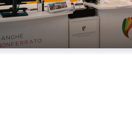
Via Cavour, 6 - Bra - CN
+39 0173 240036