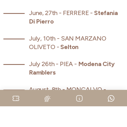
June, 27th - FERRERE -
Stefania
Di Pierro
July, 10th - SAN MARZANO
OLIVETO -
Selton
July 26th - PIEA -
Modena City
Ramblers
August, 8th - MONCALVO -
Dutch Nazari
August, 21st - PORTACOMARO -
Angelica Bove