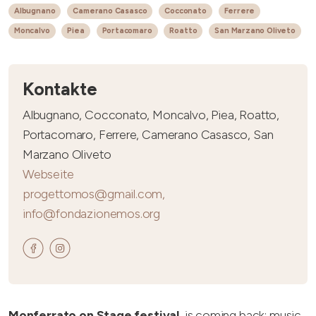
Albugnano
Camerano Casasco
Cocconato
Ferrere
Moncalvo
Piea
Portacomaro
Roatto
San Marzano Oliveto
Kontakte
Albugnano, Cocconato, Moncalvo, Piea, Roatto,
Portacomaro, Ferrere, Camerano Casasco, San
Marzano Oliveto
Webseite
progettomos@gmail.com,
info@fondazionemos.org
Monferrato on Stage festival
is coming back: music,